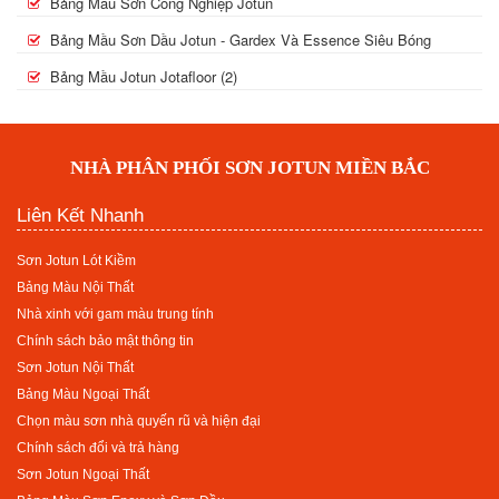
Bảng Mầu Sơn Công Nghiệp Jotun
Bảng Mầu Sơn Dầu Jotun - Gardex Và Essence Siêu Bóng
Bảng Mầu Jotun Jotafloor (2)
NHÀ PHÂN PHỐI SƠN JOTUN MIỀN BẮC
Liên Kết Nhanh
Sơn Jotun Lót Kiềm
Bảng Màu Nội Thất
Nhà xinh với gam màu trung tính
Chính sách bảo mật thông tin
Sơn Jotun Nội Thất
Bảng Màu Ngoại Thất
Chọn màu sơn nhà quyến rũ và hiện đại
Chính sách đổi và trả hàng
Sơn Jotun Ngoại Thất