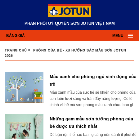
PHÂN PHỐI UỶ QUYỀN SƠN JOTUN VIỆT NAM
BẢNG GIÁ
MENU
TRANG CHỦ
PHÒNG CỦA BÉ - XU HƯỚNG SẮC MÀU SƠN JOTUN
2026
Mầu xanh cho phòng ngủ sinh động của
trẻ
Mầu xanh mầu của sức trẻ sẽ khiến cho phòng của
con luôn tươi sáng và tràn đầy năng lượng. Có lẽ
chính vì thế mà sơn phòng mầu xanh chưa bao giờ
"hết mốt", luôn là gam mầu được nhiều bạn trẻ yêu
...
Những gam mầu sơn tường phòng của
bé được ưa thích nhất
Dù bận rộn thế nào ba mẹ cũng nên dành ít phút để