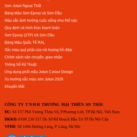
Sơn Jotun Ngoại Thất
Bảng Màu Sơn Epoxy và Sơn Dầu
Màu sắc ảnh hưởng cuộc sống như thế nào
Quy định và hình thức thanh toán
Sơn Epoxy (2TP) Và Sơn Dầu
Bảng Màu Quốc Tế RAL
Sắc màu quý phái của nữ hoàng hồ điệp
Chính sách vận chuyển, giao nhận
Thông Số Kỹ Thuật
Ứng dụng phối mầu Jotun Colour Design
Xu hướng sắc màu sơn Jotun 2026
Khuyến Mãi
CÔNG TY T N H H THƯƠNG MẠI THIÊN AN THÁI
ĐC:
Số 157 Phố Vương Thừa Vũ, P.Phương Liệt, TP.Hà Nội, Việt Nam
ĐKKD:
0106 230 557 Do Sở Kế Hoạch Đầu Tư TP Hà Nội Cấp
VPDD
: Số 1066 Đường Láng, P. Láng, Hà Nội