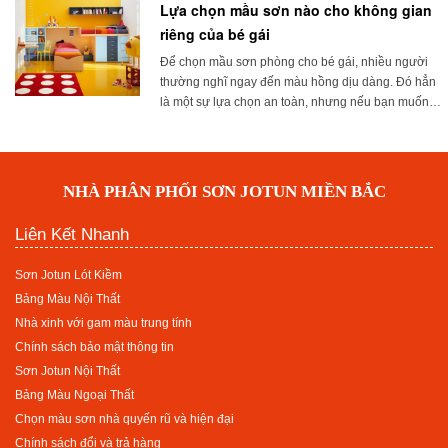
Lựa chọn mầu sơn nào cho không gian
riêng của bé gái
Để chọn mầu sơn phòng cho bé gái, nhiều người
thường nghĩ ngay đến màu hồng dịu dàng. Đó hẳn
là một sự lựa chọn an toàn, nhưng nếu bạn muốn
phá cách một chút khi trang trí phòng cho con gái,
hãy cùng Phố Sơn tham khảo những ý tưởng dưới
đây ...
NHÀ PHÂN PHỐI SƠN JOTUN MIỀN BẮC
Liên Kết Nhanh
Sơn Jotun Lót Kiềm
Bảng Màu Nội Thất
Nhà xinh với gam màu trung tính
Chính sách bảo mật thông tin
Sơn Jotun Nội Thất
Bảng Màu Ngoại Thất
Chọn màu sơn nhà quyến rũ và hiện đại
Chính sách đổi và trả hàng