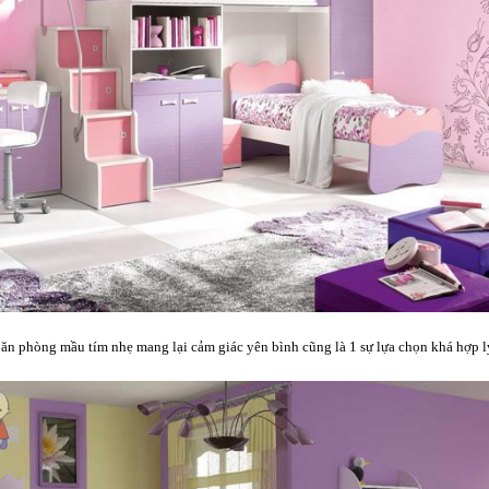
ăn phòng mầu tím nhẹ mang lại cảm giác yên bình cũng là 1 sự lựa chọn khá hợp l