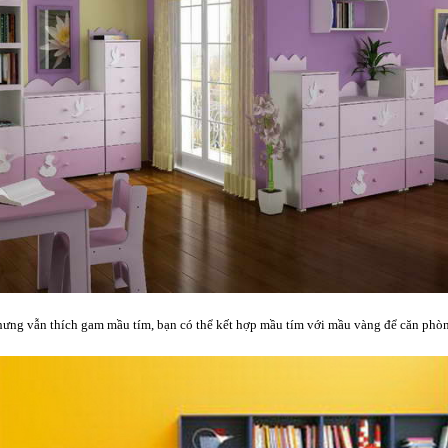
hưng vẫn thích gam mầu tím, bạn có thể kết hợp mầu tím với mầu vàng để căn phòng