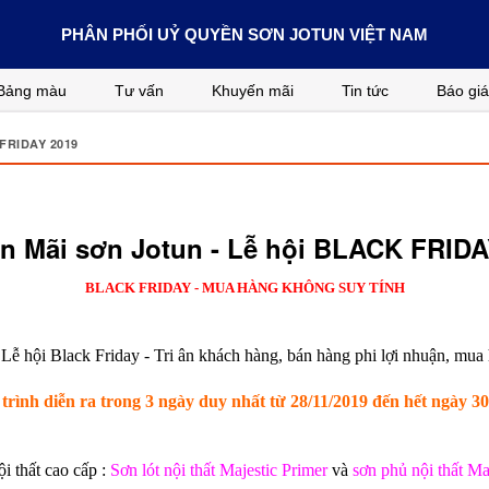
PHÂN PHỐI UỶ QUYỀN SƠN JOTUN VIỆT NAM
Bảng màu
Tư vấn
Khuyến mãi
Tin tức
Báo giá
FRIDAY 2019
n Mãi sơn Jotun - Lễ hội BLACK FRIDA
BLACK FRIDAY - MUA HÀNG KHÔNG SUY TÍNH
ễ hội Black Friday - Tri ân khách hàng, bán hàng phi lợi nhuận, mua h
rình diễn ra trong 3 ngày duy nhất từ 28/11/2019 đến hết ngày 30
i thất cao cấp :
Sơn lót nội thất Majestic Primer
và
sơn phủ
nội thất
Maj