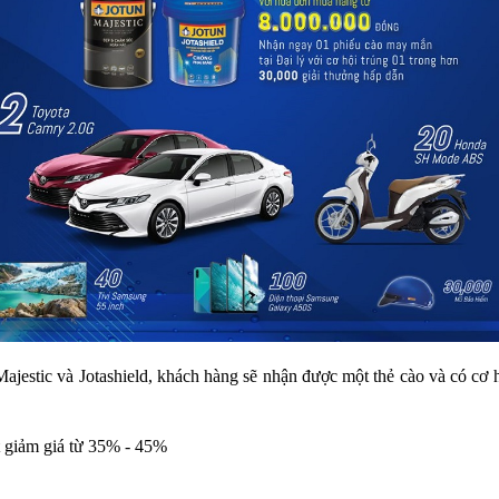
Majestic và Jotashield, khách hàng sẽ nhận được một thẻ cào và có cơ 
t giảm giá từ 35% - 45%