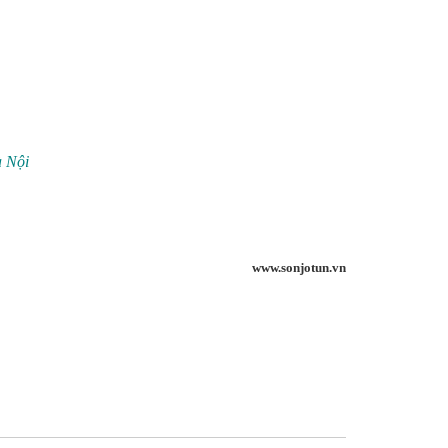
 Nội
www.sonjotun.vn