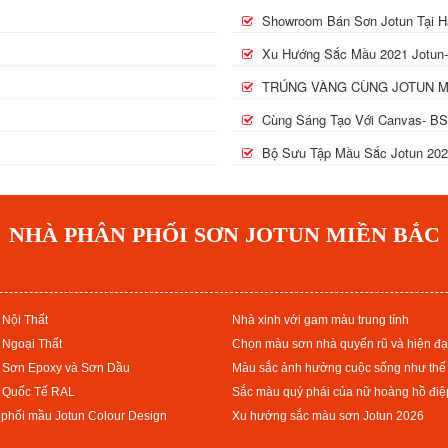
Showroom Bán Sơn Jotun Tại H
Xu Hướng Sắc Mầu 2021 Jotun-
TRÚNG VÀNG CÙNG JOTUN M
Cùng Sáng Tạo Với Canvas- BS
Bộ Sưu Tập Mầu Sắc Jotun 202
NHÀ PHÂN PHỐI SƠN JOTUN MIỀN BẮC
Nội Thất
Nhà xinh với gam màu trung tính
Ngoại Thất
Chọn màu sơn nhà quyến rũ và hiện đạ
 Sơn Epoxy và Sơn Dầu
Màu sắc ảnh hưởng cuộc sống như thế
 Quốc Tế RAL
Sắc màu quý phái của nữ hoàng hồ điệ
phối mầu Jotun Colour Design
Xu hướng sắc màu sơn Jotun 2026