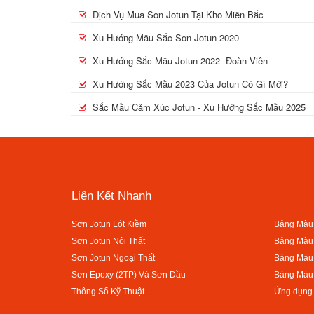
Dịch Vụ Mua Sơn Jotun Tại Kho Miền Bắc
Xu Hướng Mầu Sắc Sơn Jotun 2020
Xu Hướng Sắc Mầu Jotun 2022- Đoàn Viên
Xu Hướng Sắc Mầu 2023 Của Jotun Có Gì Mới?
Sắc Mầu Cảm Xúc Jotun - Xu Hướng Sắc Mầu 2025
Liên Kết Nhanh
Sơn Jotun Lót Kiềm
Bảng Màu 
Sơn Jotun Nội Thất
Bảng Màu 
Sơn Jotun Ngoại Thất
Bảng Màu
Sơn Epoxy (2TP) Và Sơn Dầu
Bảng Màu
Thông Số Kỹ Thuật
Ứng dụng 