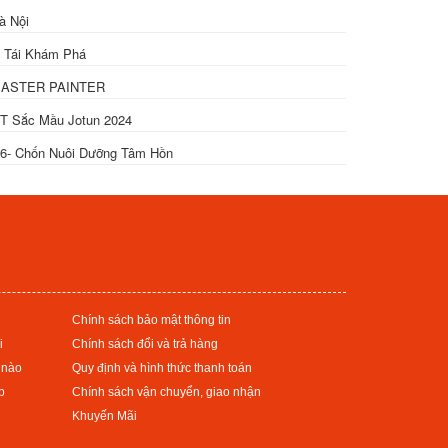
à Nội
 Tái Khám Phá
ASTER PAINTER
T Sắc Mầu Jotun 2024
6- Chốn Nuôi Dưỡng Tâm Hồn
Chính sách bảo mật thông tin
i
Chính sách đổi và trả hàng
 nào
Quy định và hình thức thanh toán
p
Chính sách vận chuyển, giao nhận
Khuyến Mãi