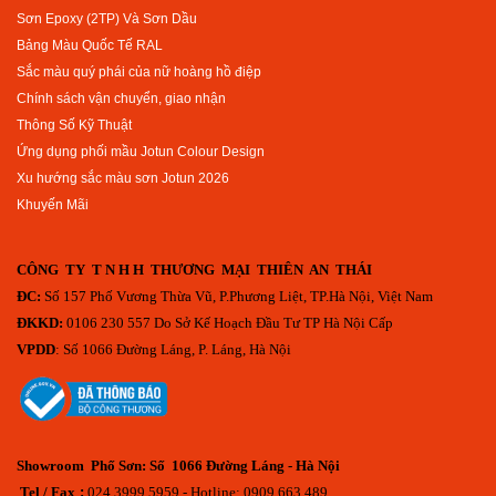
Sơn Epoxy (2TP) Và Sơn Dầu
Bảng Màu Quốc Tế RAL
Sắc màu quý phái của nữ hoàng hồ điệp
Chính sách vận chuyển, giao nhận
Thông Số Kỹ Thuật
Ứng dụng phối mầu Jotun Colour Design
Xu hướng sắc màu sơn Jotun 2026
Khuyến Mãi
CÔNG TY T N H H THƯƠNG MẠI THIÊN AN THÁI
ĐC:
Số 157 Phố Vương Thừa Vũ, P.Phương Liệt, TP.Hà Nội, Việt Nam
ĐKKD:
0106 230 557 Do Sở Kế Hoạch Đầu Tư TP Hà Nội Cấp
VPDD
: Số 1066 Đường Láng, P. Láng, Hà Nội
Showroom Phố Sơn: Số 1066 Đường Láng - Hà Nội
Tel / Fax
:
024.3999.5959 - Hotline: 0909 663 489