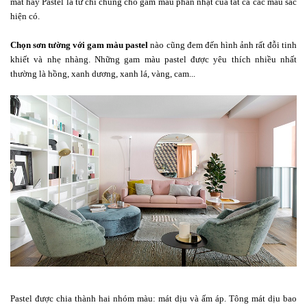
mắt hay Pastel là từ chỉ chung cho gam màu phấn nhạt của tất cả các màu sắc
hiện có.
Chọn sơn tường với gam màu pastel
nào cũng đem đến hình ảnh rất đỗi tinh
khiết và nhẹ nhàng. Những gam màu pastel được yêu thích nhiều nhất
thường là hồng, xanh dương, xanh lá, vàng, cam...
Pastel được chia thành hai nhóm màu: mát dịu và ấm áp. Tông mát dịu bao