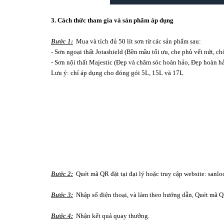
3. Cách thức tham gia và sản phẩm áp dụng
Bước 1:
Mua và tích đủ 50 lít sơn từ các sản phẩm sau:
- Sơn ngoại thất Jotashield (Bền mầu tối ưu, che phủ vết nứt, ch
- Sơn nội thất Majestic (Đẹp và chăm sóc hoàn hảo, Đẹp hoàn h
Lưu ý: chỉ áp dụng cho đóng gói 5L, 15L và 17L
Bước 2:
Quét mã QR đặt tại đại lý hoặc truy cập website: sanlo
Bước 3:
Nhập số điện thoại, và làm theo hướng dẫn, Quét mã QR
Bước 4:
Nhận kết quả quay thưởng.