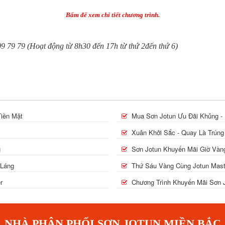
Bấm để xem chi tiết chương trình.
09 79 79 (Hoạt động từ 8h30 đến 17h từ thứ 2đến thứ 6)
Tiền Mặt
Mua Sơn Jotun Ưu Đãi Khủng - L
Xuân Khởi Sắc - Quay Là Trúng
g
Sơn Jotun Khuyến Mãi Giờ Vàng
 Láng
Thứ Sáu Vàng Cùng Jotun Maste
r
Chương Trình Khuyến Mãi Sơn
NHÀ PHÂN PHỐI SƠN JOTUN MIỀN BẮC