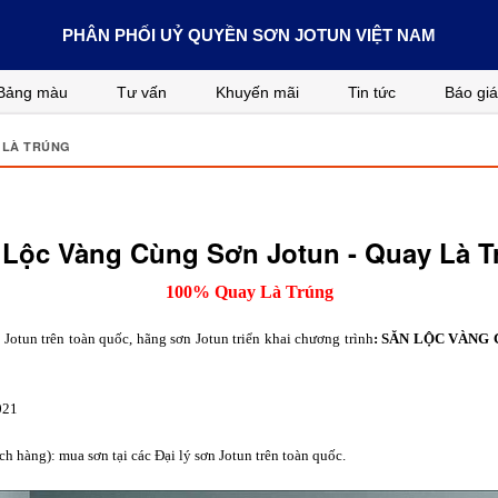
PHÂN PHỐI UỶ QUYỀN SƠN JOTUN VIỆT NAM
Bảng màu
Tư vấn
Khuyến mãi
Tin tức
Báo giá
 LÀ TRÚNG
 Lộc Vàng Cùng Sơn Jotun - Quay Là T
100% Quay Là Trúng
Jotun trên toàn quốc, hãng sơn Jotun triển khai chương trình
: SĂN LỘC VÀNG C
021
ch hàng): mua sơn tại các Đại lý sơn Jotun trên toàn quốc.