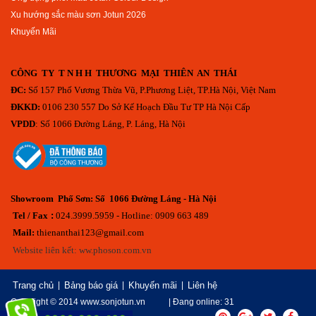
Xu hướng sắc màu sơn Jotun 2026
Khuyến Mãi
CÔNG TY T N H H THƯƠNG MẠI THIÊN AN THÁI
ĐC:
Số 157 Phố Vương Thừa Vũ, P.Phương Liệt, TP.Hà Nội, Việt Nam
ĐKKD:
0106 230 557 Do Sở Kế Hoạch Đầu Tư TP Hà Nội Cấp
VPDD
: Số 1066 Đường Láng, P. Láng, Hà Nội
Showroom Phố Sơn: Số 1066 Đường Láng - Hà Nội
Tel / Fax
:
024.3999.5959 - Hotline: 0909 663 489
Mail:
thienanthai123@gmail.com
Website liên kết: ww.phoson.com.vn
Trang chủ
|
Bảng báo giá
|
Khuyến mãi
|
Liên hệ
Copyright © 2014
www.sonjotun.vn
| Đang online: 31