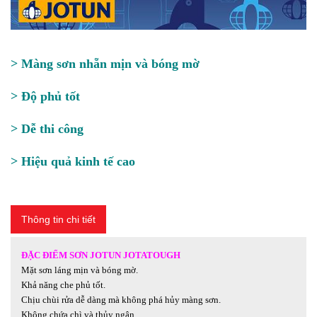
> Màng sơn nhẵn mịn và bóng mờ
> Độ phủ tốt
> Dễ thi công
> Hiệu quả kinh tế cao
Thông tin chi tiết
ĐẶC ĐIỂM SƠN JOTUN JOTATOUGH
Mặt sơn láng mịn và bóng mờ.
Khả năng che phủ tốt.
Chịu chùi rửa dễ dàng mà không phá hủy màng sơn.
Không chứa chì và thủy ngân.