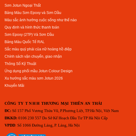
Sơn Jotun Ngoại Thất
Bảng Màu Sơn Epoxy và Sơn Dầu
Màu sắc ảnh hưởng cuộc sống như thế nào
Quy định và hình thức thanh toán
Sơn Epoxy (2TP) Và Sơn Dầu
Bảng Màu Quốc Tế RAL
Sắc màu quý phái của nữ hoàng hồ điệp
Chính sách vận chuyển, giao nhận
Thông Số Kỹ Thuật
Ứng dụng phối mầu Jotun Colour Design
Xu hướng sắc màu sơn Jotun 2026
Khuyến Mãi
CÔNG TY T N H H THƯƠNG MẠI THIÊN AN THÁI
ĐC:
Số 157 Phố Vương Thừa Vũ, P.Phương Liệt, TP.Hà Nội, Việt Nam
ĐKKD:
0106 230 557 Do Sở Kế Hoạch Đầu Tư TP Hà Nội Cấp
VPDD
: Số 1066 Đường Láng, P. Láng, Hà Nội