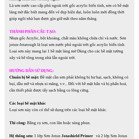
Là sơn nước cao cấp phủ ngoài trời gốc acrylic biến tính, sơn có bề mặt
láng mờ đặc biệt mang đến vẻ đẹp hiện đại, luôn luôn mới đồng thời
giúp ngôi nhà bạn được gìn giữ mãi theo năm tháng.
THÀNH PHẦN CẤU TẠO:
Nhựa gốc Acrylic, bột khoáng, chất màu không chứa chì và nước. Sơn
jotun-Jotatough là loại sơn nước phủ ngoài trời gốc acrylic biến tính.
Loại sơn này mang lại 1 bề mặt láng mờ Dùng cho các bề mặt tường
xây và bê tông trong nhà lẫn ngoài trời.
HƯỚNG DẪN SỬ DỤNG:
Chuẩn bị bề mặt:
Bề mặt cần sơn phải không bị hư hại, sạch, không có
bụi, dầu mỡ và nhựa xi măng, v.v... Đối với bề mặt bẩn và bị phấn hoá,
cần thiết phải được tẩy sạch bằng cọ lông cứng.
Các loại bề mặt khác
Loại sơn này còn có thể sử dụng trên các loại bề mặt khác.
Thi công:
Bằng cọ sơn, con lăn hoặc súng phun.
Hệ thống sơn:
1 lớp Sơn Jotun
Jotashield Primer
và 2 lớp Sơn Jotun