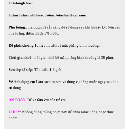
Jotatough
hoặc
Jotun Jotashield
hoặc
Jotun Jotashield extreme
.
Pha loãng:
Jotatough đã sẵn sàng để sử dụng sau khi khuấy kỹ. Nếu cần
pha loãng, thêm tối đa 5% nước.
Độ phủ:
Khoảng 10m2 / lít trên bề mặt phẳng bình thường.
Thời gian khô:
thời gian khô bề mặt phẳng bình thường là 30 phút.
Sơn lớp kế tiếp:
Tối thiểu 1-3 giờ.
Vệ sinh dụng cụ:
Làm sạch cọ sơn và dụng cụ bằng nước ngay sau khi
sử dụng.
AN TOÀN
: Để xa tầm với của trẻ em.
CHÚ Ý
:
Không dùng thùng nhựa này để chứa nước uống hoặc thực
phẩm