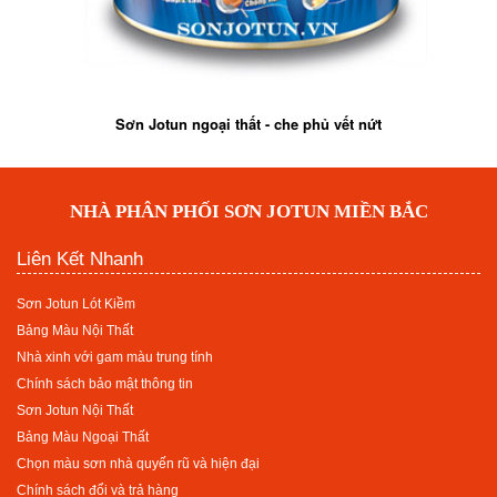
Sơn Jotun ngoại thất - che phủ vết nứt
NHÀ PHÂN PHỐI SƠN JOTUN MIỀN BẮC
Liên Kết Nhanh
Sơn Jotun Lót Kiềm
Bảng Màu Nội Thất
Nhà xinh với gam màu trung tính
Chính sách bảo mật thông tin
Sơn Jotun Nội Thất
Bảng Màu Ngoại Thất
Chọn màu sơn nhà quyến rũ và hiện đại
Chính sách đổi và trả hàng