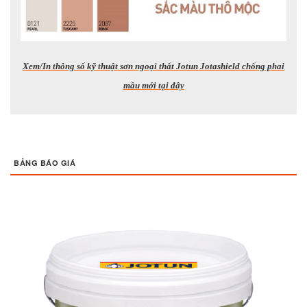
Xem/In thông số kỹ thuật sơn ngoại thất Jotun Jotashield chống phai
mầu mới tại đây
BẢNG BÁO GIÁ