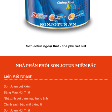
Sơn Jotun ngoại thất - che phủ vết nứt
NHÀ PHÂN PHỐI SƠN JOTUN MIỀN BẮC
Liên Kết Nhanh
Sơn Jotun Lót Kiềm
Bảng Màu Nội Thất
Nhà xinh với gam màu trung tính
Chính sách bảo mật thông tin
Sơn Jotun Nội Thất