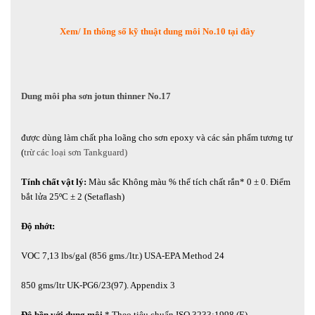
Xem/ In thông số kỹ thuật dung môi No.10 tại đây
Dung môi pha sơn jotun thinner No.17
được dùng làm chất pha loãng cho sơn epoxy và các sản phẩm tương tự
(
trừ các loại sơn Tankguard)
Tính chất vật lý:
Màu sắc Không màu % thể tích chất rắn* 0 ± 0. Điểm
bắt lửa 25ºC ± 2 (Setaflash)
Độ nhớt:
VOC 7,13 lbs/gal (856 gms./ltr.) USA-EPA Method 24
850 gms/ltr UK-PG6/23(97). Appendix 3
Độ bền với dung môi
* Theo tiêu chuẩn ISO 3233:1998 (E)