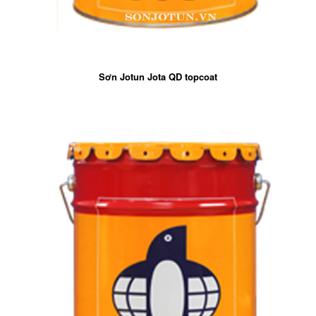
Sơn Jotun Jota QD topcoat