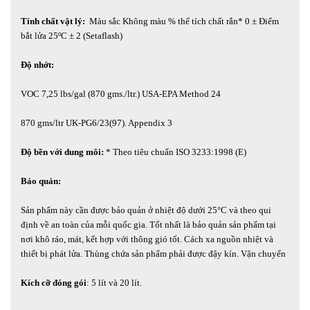
Tính chất vật lý:
Màu sắc Không màu % thể tích chất rắn* 0 ± Điểm
bắt lửa 25ºC ± 2 (Setaflash)
Độ nhớt:
VOC 7,25 lbs/gal (870 gms./ltr.) USA-EPA Method 24
870 gms/ltr UK-PG6/23(97). Appendix 3
Độ bền với dung môi:
* Theo tiêu chuẩn ISO 3233:1998 (E)
Bảo quản:
Sản phẩm này cần được bảo quản ở nhiệt độ dưới 25°C và theo qui
định về an toàn của mỗi quốc gia. Tốt nhất là bảo quản sản phẩm tại
nơi khô ráo, mát, kết hợp với thông gió tốt. Cách xa nguồn nhiệt và
thiết bị phát lửa. Thùng chứa sản phẩm phải được đậy kín. Vận chuyển
Kích cỡ đóng gói
: 5 lít và 20 lít.