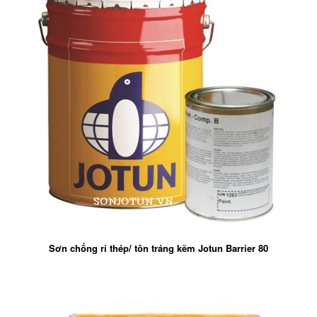
Sơn chống rỉ thép/ tôn tráng kẽm Jotun Barrier 80