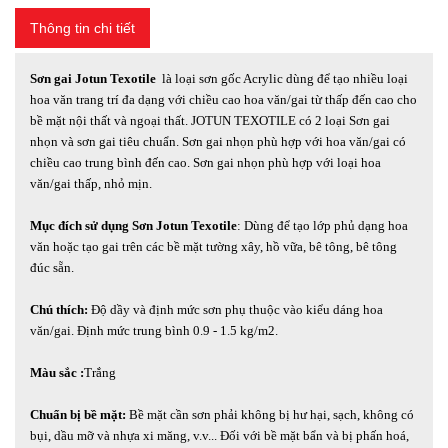
Thông tin chi tiết
Sơn gai Jotun Texotile
là loại sơn gốc Acrylic dùng để tạo nhiều loại
hoa văn trang trí đa dạng với chiều cao hoa văn/gai từ thấp đến cao cho
bề mặt nội thất và ngoại thất. JOTUN TEXOTILE có 2 loại Sơn gai
nhọn và sơn gai tiêu chuẩn. Sơn gai nhọn phù hợp với hoa văn/gai có
chiều cao trung bình đến cao. Sơn gai nhọn phù hợp với loại hoa
văn/gai thấp, nhỏ mịn.
Mục đích sử dụng Sơn Jotun Texotile
: Dùng để tạo lớp phủ dạng hoa
văn hoặc tạo gai trên các bề mặt tường xây, hồ vữa, bê tông, bê tông
đúc sẵn.
Chú thích:
Độ dầy và định mức sơn phụ thuộc vào kiểu dáng hoa
văn/gai. Định mức trung bình 0.9 - 1.5 kg/m2.
Màu sắc :
Trắng
Chuẩn bị bề mặt:
Bề mặt cần sơn phải không bị hư hại, sạch, không có
bụi, dầu mỡ và nhựa xi măng, v.v... Đối với bề mặt bẩn và bị phấn hoá,