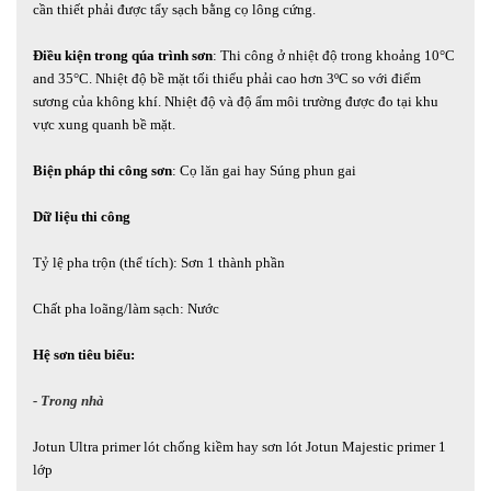
cần thiết phải được tẩy sạch bằng cọ lông cứng.
Điều kiện trong qúa trình sơn
: Thi công ở nhiệt độ trong khoảng 10°C
and 35°C. Nhiệt độ bề mặt tối thiểu phải cao hơn 3ºC so với điểm
sương của không khí. Nhiệt độ và độ ẩm môi trường được đo tại khu
vực xung quanh bề mặt.
Biện pháp thi công sơn
: Cọ lăn gai hay Súng phun gai
Dữ liệu thi công
Tỷ lệ pha trộn (thể tích): Sơn 1 thành phần
Chất pha loãng/làm sạch: Nước
Hệ sơn tiêu biểu:
- Trong nhà
Jotun Ultra primer lót chống kiềm hay sơn lót Jotun Majestic primer 1
lớp